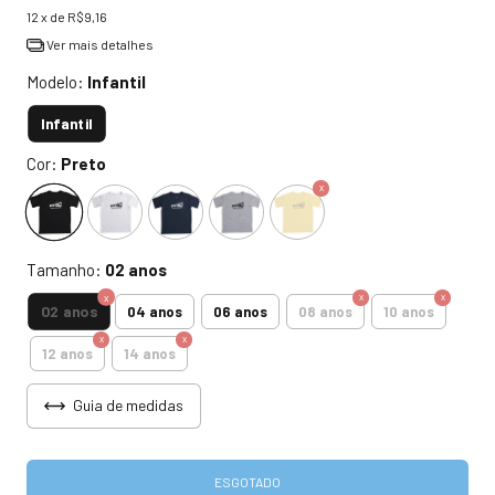
12
x de
R$9,16
Ver mais detalhes
Modelo:
Infantil
Infantil
Cor:
Preto
Tamanho:
02 anos
02 anos
04 anos
06 anos
08 anos
10 anos
12 anos
14 anos
Guia de medidas