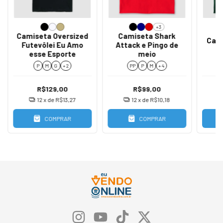
+3
Camiseta Oversized
Camiseta Shark
Cami
Futevôlei Eu Amo
Attack e Pingo de
S
esse Esporte
meio
P
M
G
+ 2
PP
P
M
+ 4
R$129,00
R$99,00
12
x de
R$13,27
12
x de
R$10,18
COMPRAR
COMPRAR